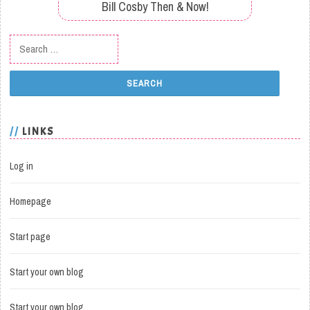
Bill Cosby Then & Now!
Search for:
LINKS
Log in
Homepage
Start page
Start your own blog
Start your own blog